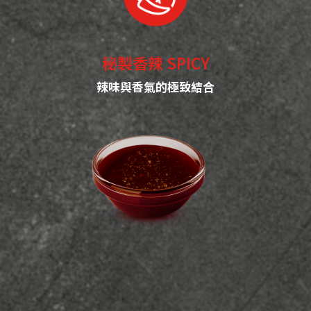
口炸雞都充滿著迷人的香辣風味，口感讓人欲
罷不能。醬汁中的醬油源自於三代傳承70年的
經驗，再經創始人精湛的調配技術，打造出獨
家秘製香辣醬，賦予獨特而濃郁的香辣口感，
秘製香辣 SPICY
完美展現最純正的韓式美味。
辣味與香氣的極致結合