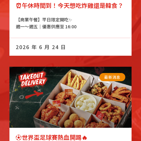
⏰午休時間到！今天想吃炸雞還是韓食？
【商業午餐】平日限定開吃✨
週一～週五｜優惠供應至 16:00
2026 年 6 月 24 日
最新消息
⚽️世界盃足球賽熱血開踢🔥