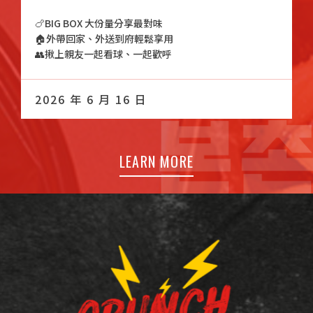
🍗BIG BOX 大份量分享最對味
🏠外帶回家、外送到府輕鬆享用
👥揪上親友一起看球、一起歡呼
2026 年 6 月 16 日
LEARN MORE