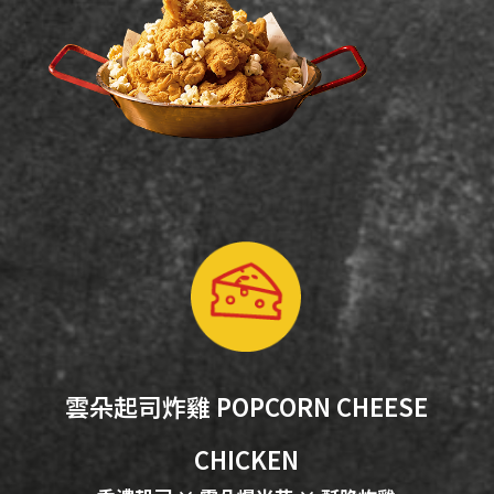
雲朵起司炸雞 POPCORN
CHEESE CHICKEN
香濃起司 × 雲朵爆米花 × 酥脆炸雞
酥脆韓式炸雞撒上香濃起司粉
結合爆米花般的迷人香氣
雲朵起司炸雞 POPCORN CHEESE
鹹甜交織的層次風味 今夏最涮嘴的新滋味
CHICKEN