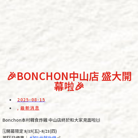
🎉BONCHON中山店 盛大開
幕啦🎉
2025-08-15
,
最新消息
Bonchon本村韓食炸雞 中山店終於和大家見面啦🙌
🗓️開幕限定 𝟖/𝟏𝟓(五)-𝟖/𝟐𝟏(四)
首7️⃣日優惠｜
#加1元就升級
🍗