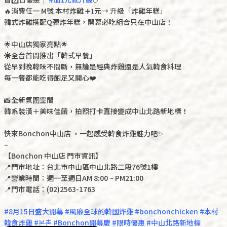
🔥消費任一 M號 本村炸雞 ➕𝟏元→ 升級「炸雞年糕」
韓式炸雞搭配Q彈炸年糕，開幕必吃組合只在中山店！
🌟中山店獨家亮點🌟
☀️全台首間推出「韓式早餐」
從早到晚韓味不間斷，無論是經典炸雞還是人氣韓食料理
每一餐都能吃得飽足又開心❤️
📸全新氛圍空間
韓系裝潢＋美味佳餚，拍照打卡直接變成中山北路新地標！
快來Bonchon中山店 ，一起感受韓食炸雞魅力吧✨
–
【Bonchon 中山店 門市資訊】
📍門市地址：台北市中山區中山北路二段76號1樓
📍營業時間：週一至週日AM 8:00 ~ PM21:00
📍門市電話：(02)2563-1763
#8月15日盛大開幕 #風靡全球的韓國炸雞 #bonchonchicken #本村
韓食炸雞 #본촌 #Bonchon開幕慶 #限時優惠 #中山北路新地標