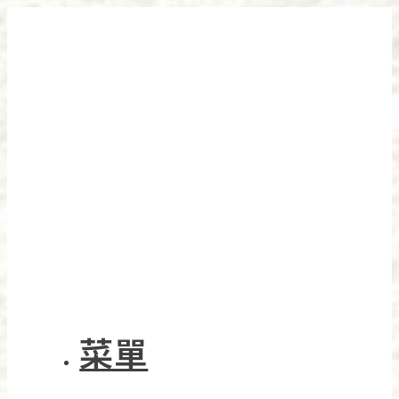
跳
至
主
要
內
容
菜單